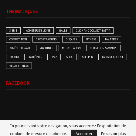
THÉMATIQUES
3 EN 1
ACHETER EN LIGNE
BALLS
CLICK AND COLLECT BASTIA
COMPÉTITION
CROSSTRAINING
DISQUES
FITNESS
HALTÈRES
KINÉSITHERAPIE
MACHINES
MUSCULATION
NUTRITION SPORTIVE
PROMO
PROTÉINES
RACK
SHOP
STEPPER
TAPIS DE COURSE
VÉLOS FITNESS
FACEBOOK
En poursuivant votre navigation, vous acceptez l'exploitation de
2018 - Bernardini Nutrition Sportive | BNS Equipement Fitness
mentions légales
cookies de mesure d'audience.
Accepter
En savoir plus