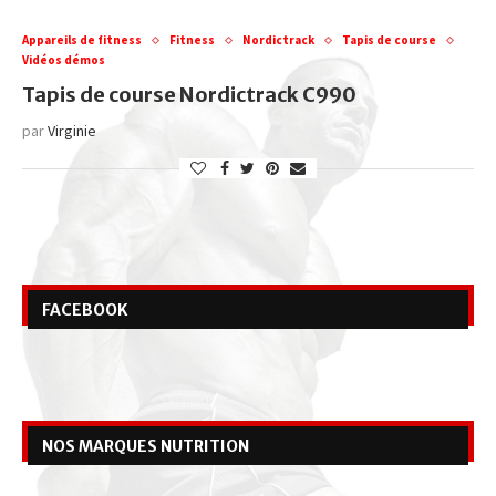
Appareils de fitness
Fitness
Nordictrack
Tapis de course
Vidéos démos
Tapis de course Nordictrack C990
par
Virginie
FACEBOOK
NOS MARQUES NUTRITION