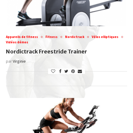
Appareils de fitness
Fitness
Nordictrack
Vélos elliptiques
Vidéos démos
Nordictrack Freestride Trainer
par
Virginie