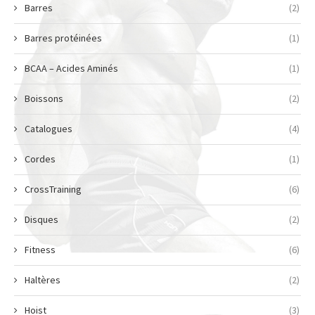
Barres
(2)
Barres protéinées
(1)
BCAA – Acides Aminés
(1)
Boissons
(2)
Catalogues
(4)
Cordes
(1)
CrossTraining
(6)
Disques
(2)
Fitness
(6)
Haltères
(2)
Hoist
(3)