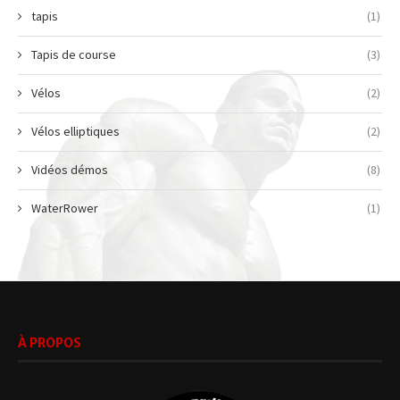
tapis
(1)
Tapis de course
(3)
Vélos
(2)
Vélos elliptiques
(2)
Vidéos démos
(8)
WaterRower
(1)
À PROPOS