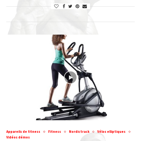
Appareils de fitness
Fitness
Nordictrack
Vélos elliptiques
Vidéos démos