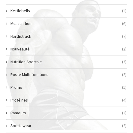
Kettlebells
(1)
Musculation
(6)
Nordictrack
(7)
Nouveauté
(2)
Nutrition Sportive
(3)
Poste Multi-fonctions
(2)
Promo
(1)
Protéines
(4)
Rameurs
(2)
Sportswear
(2)