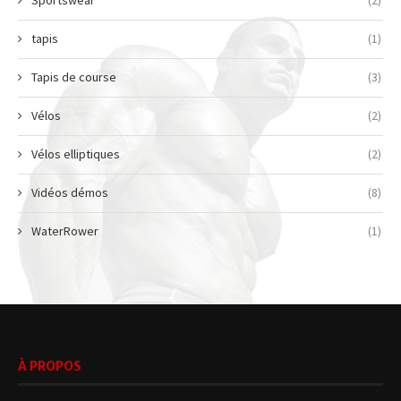
Sportswear
(2)
tapis
(1)
Tapis de course
(3)
Vélos
(2)
Vélos elliptiques
(2)
Vidéos démos
(8)
WaterRower
(1)
À PROPOS