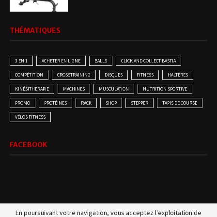
THÉMATIQUES
3 EN 1
ACHETER EN LIGNE
BALLS
CLICK AND COLLECT BASTIA
COMPÉTITION
CROSSTRAINING
DISQUES
FITNESS
HALTÈRES
KINÉSITHERAPIE
MACHINES
MUSCULATION
NUTRITION SPORTIVE
PROMO
PROTÉINES
RACK
SHOP
STEPPER
TAPIS DE COURSE
VÉLOS FITNESS
FACEBOOK
En poursuivant votre navigation, vous acceptez l'exploitation de