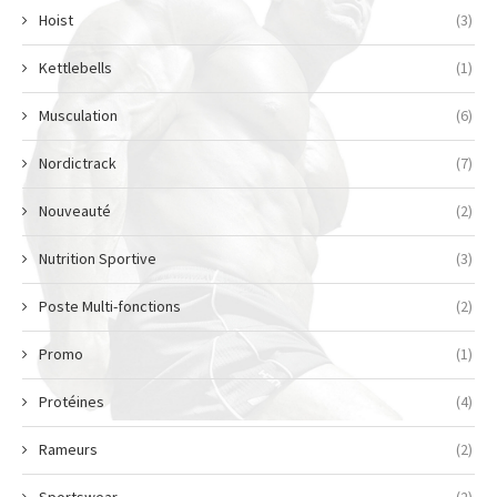
Hoist
(3)
Kettlebells
(1)
Musculation
(6)
Nordictrack
(7)
Nouveauté
(2)
Nutrition Sportive
(3)
Poste Multi-fonctions
(2)
Promo
(1)
Protéines
(4)
Rameurs
(2)