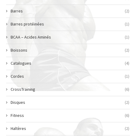
Barres
(2)
Barres protéinées
(1)
BCAA – Acides Aminés
(1)
Boissons
(2)
Catalogues
(4)
Cordes
(1)
CrossTraining
(6)
Disques
(2)
Fitness
(6)
Haltères
(2)