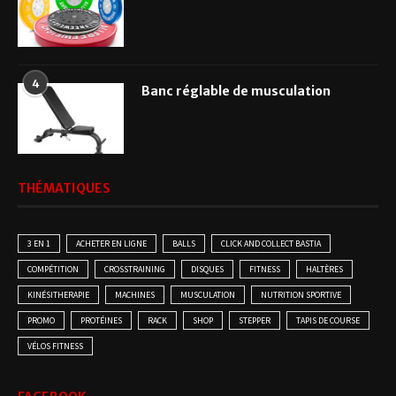
4
Banc réglable de musculation
THÉMATIQUES
3 EN 1
ACHETER EN LIGNE
BALLS
CLICK AND COLLECT BASTIA
COMPÉTITION
CROSSTRAINING
DISQUES
FITNESS
HALTÈRES
KINÉSITHERAPIE
MACHINES
MUSCULATION
NUTRITION SPORTIVE
PROMO
PROTÉINES
RACK
SHOP
STEPPER
TAPIS DE COURSE
VÉLOS FITNESS